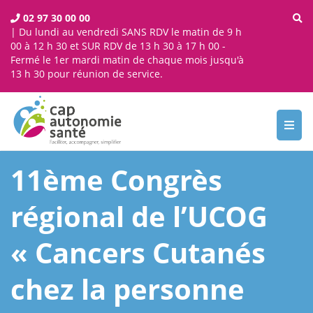
02 97 30 00 00
| Du lundi au vendredi SANS RDV le matin de 9 h
00 à 12 h 30 et SUR RDV de 13 h 30 à 17 h 00 -
Fermé le 1er mardi matin de chaque mois jusqu'à
13 h 30 pour réunion de service.
Toggl
navig
11ème Congrès
régional de l’UCOG
« Cancers Cutanés
chez la personne