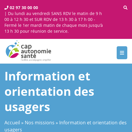
02 97 30 00 00
| Du lundi au vendredi SANS RDV le matin de 9 h
00 à 12 h 30 et SUR RDV de 13 h 30 à 17 h 00 -
Fermé le 1er mardi matin de chaque mois jusqu'à
13 h 30 pour réunion de service.
Toggl
navig
Information et
orientation des
usagers
Accueil
»
Nos missions
»
Information et orientation des
usagers