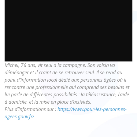
Michel, 76 ans, vit seul à la campagne. Son voisin va
déménager et il craint de se retrouver seul. Il se rend au
point d’information local dédié aux personnes âgées où il
rencontre une professionnelle qui comprend ses besoins et
lui parle de différentes possibilités : la téléassistance, l’aide
à domicile, et la mise en place d’activités.
Plus d’informations sur :
https://www.pour-les-personnes-
agees.gouv.fr/