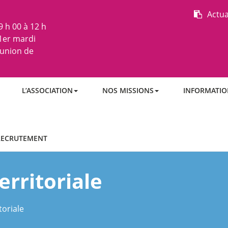
Actua
 h 00 à 12 h
 1er mardi
éunion de
L’ASSOCIATION
NOS MISSIONS
INFORMATIO
RECRUTEMENT
erritoriale
toriale