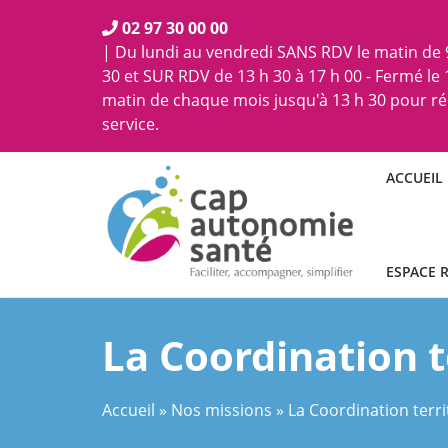
02 97 30 00 00
| Du lundi au vendredi SANS RDV le matin de 9
30 et SUR RDV de 13 h 30 à 17 h 00 - Fermé le
matin de chaque mois jusqu'à 13 h 30 pour r
service.
ACCUEIL
ESPACE 
La Coordination t
Accueil
»
Nos missions
»
La Coordination terri