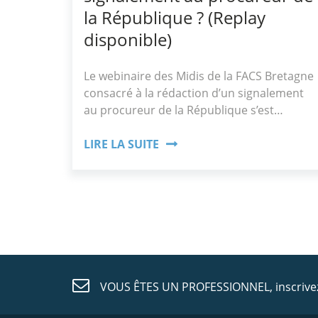
la République ? (Replay
disponible)
Le webinaire des Midis de la FACS Bretagne
consacré à la rédaction d’un signalement
au procureur de la République s’est…
LIRE LA SUITE
VOUS ÊTES UN PROFESSIONNEL,
inscriv