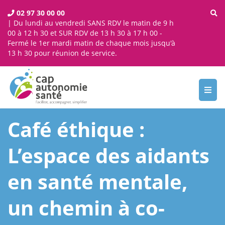
02 97 30 00 00
| Du lundi au vendredi SANS RDV le matin de 9 h
00 à 12 h 30 et SUR RDV de 13 h 30 à 17 h 00 -
Fermé le 1er mardi matin de chaque mois jusqu'à
13 h 30 pour réunion de service.
Toggl
navig
Café éthique :
L’espace des aidants
en santé mentale,
un chemin à co-