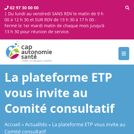
02 97 30 00 00
| Du lundi au vendredi SANS RDV le matin de 9 h
00 à 12 h 30 et SUR RDV de 13 h 30 à 17 h 00 -
Fermé le 1er mardi matin de chaque mois jusqu'à
13 h 30 pour réunion de service.
Toggl
navig
La plateforme ETP
vous invite au
Comité consultatif
Accueil
»
Actualités
»
La plateforme ETP vous invite au
Comité consultatif