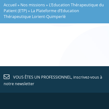
Accueil
»
Nos missions
»
L’Education Thérapeutique du
Patient (ETP)
»
La Plateforme d’Education
Thérapeutique Lorient-Quimperlé
VOUS ÊTES UN PROFESSIONNEL,
inscrivez-vous à
notre newsletter