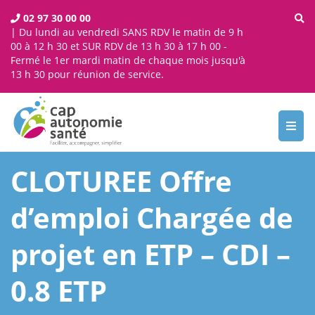
02 97 30 00 00
| Du lundi au vendredi SANS RDV le matin de 9 h
00 à 12 h 30 et SUR RDV de 13 h 30 à 17 h 00 -
Fermé le 1er mardi matin de chaque mois jusqu'à
13 h 30 pour réunion de service.
Toggl
navig
CLOTUREE Offre
d’emploi Chargée de
projet en ETP – CDI –
0.8 ETP